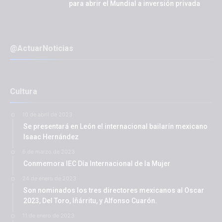
para abrir el Mundial a inversión privada
@ActuarNoticias
Cultura
10 de abril de 2023
Se presentará en León el internacional bailarín mexicano
Isaac Hernández
6 de marzo de 2023
Conmemora IEC Día Internacional de la Mujer
24 de enero de 2023
Son nominados los tres directores mexicanos al Oscar
2023, Del Toro, Iñárritu, y Alfonso Cuarón.
11 de enero de 2023