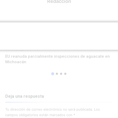
Redacción
RELATED ARTICLES
MORE BY REDACCIÓN
INTERNACIONAL
2 horas ago
0
61
EU reanuda parcialmente inspecciones de aguacate en
Michoacán
Deja una respuesta
Tu dirección de correo electrónico no será publicada.
Los
campos obligatorios están marcados con
*