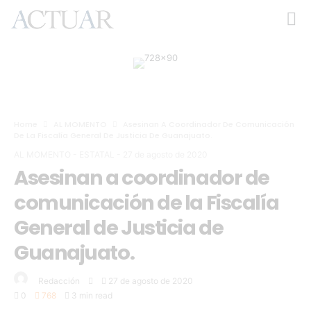
Home
AL MOMENTO
Asesinan A Coordinador De Comunicación
De La Fiscalía General De Justicia De Guanajuato.
AL MOMENTO
-
ESTATAL
-
27 de agosto de 2020
Asesinan a coordinador de
comunicación de la Fiscalía
General de Justicia de
Guanajuato.
Redacción
27 de agosto de 2020
0
768
3 min read