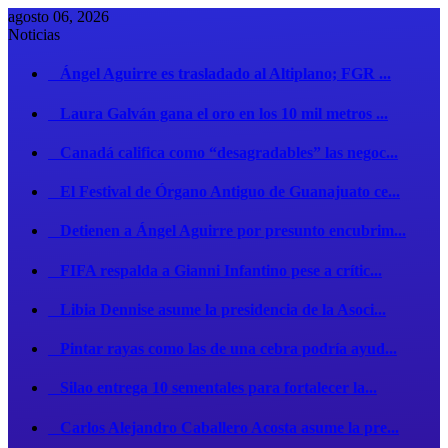
agosto 06, 2026
Noticias
Ángel Aguirre es trasladado al Altiplano; FGR ...
Laura Galván gana el oro en los 10 mil metros ...
Canadá califica como “desagradables” las negoc...
El Festival de Órgano Antiguo de Guanajuato ce...
Detienen a Ángel Aguirre por presunto encubrim...
FIFA respalda a Gianni Infantino pese a crític...
Libia Dennise asume la presidencia de la Asoci...
Pintar rayas como las de una cebra podría ayud...
Silao entrega 10 sementales para fortalecer la...
Carlos Alejandro Caballero Acosta asume la pre...