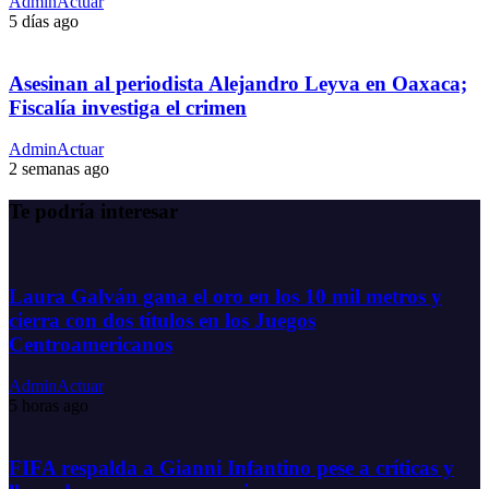
AdminActuar
5 días ago
Asesinan al periodista Alejandro Leyva en Oaxaca;
Fiscalía investiga el crimen
AdminActuar
2 semanas ago
Te podría interesar
Laura Galván gana el oro en los 10 mil metros y
cierra con dos títulos en los Juegos
Centroamericanos
AdminActuar
5 horas ago
FIFA respalda a Gianni Infantino pese a críticas y