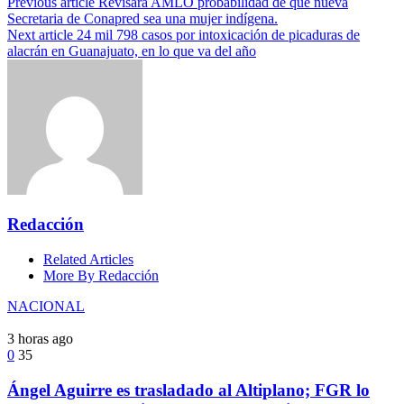
Previous article
Revisará AMLO probabilidad de que nueva
Secretaria de Conapred sea una mujer indígena.
Next article
24 mil 798 casos por intoxicación de picaduras de
alacrán en Guanajuato, en lo que va del año
Redacción
Related Articles
More By Redacción
NACIONAL
3 horas ago
0
35
Ángel Aguirre es trasladado al Altiplano; FGR lo