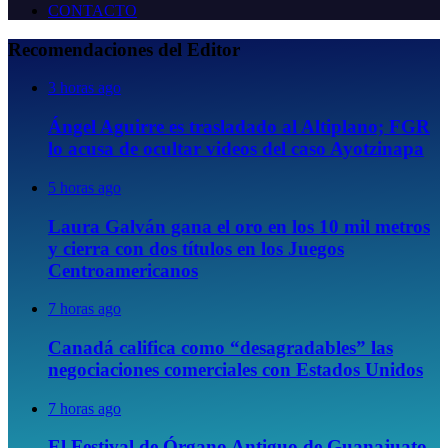
CONTACTO
Recomendaciones del Editor
3 horas ago
Ángel Aguirre es trasladado al Altiplano; FGR
lo acusa de ocultar videos del caso Ayotzinapa
5 horas ago
Laura Galván gana el oro en los 10 mil metros
y cierra con dos títulos en los Juegos
Centroamericanos
7 horas ago
Canadá califica como “desagradables” las
negociaciones comerciales con Estados Unidos
7 horas ago
El Festival de Órgano Antiguo de Guanajuato