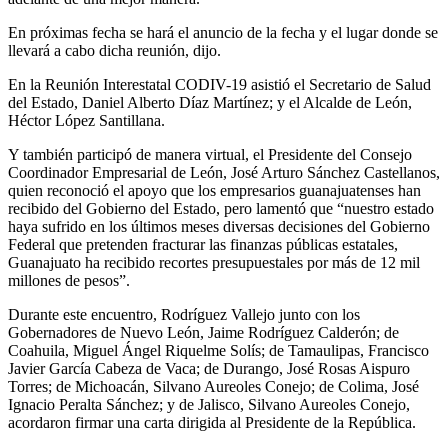
En próximas fecha se hará el anuncio de la fecha y el lugar donde se
llevará a cabo dicha reunión, dijo.
En la Reunión Interestatal CODIV-19 asistió el Secretario de Salud
del Estado, Daniel Alberto Díaz Martínez; y el Alcalde de León,
Héctor López Santillana.
Y también participó de manera virtual, el Presidente del Consejo
Coordinador Empresarial de León, José Arturo Sánchez Castellanos,
quien reconoció el apoyo que los empresarios guanajuatenses han
recibido del Gobierno del Estado, pero lamentó que “nuestro estado
haya sufrido en los últimos meses diversas decisiones del Gobierno
Federal que pretenden fracturar las finanzas públicas estatales,
Guanajuato ha recibido recortes presupuestales por más de 12 mil
millones de pesos”.
Durante este encuentro, Rodríguez Vallejo junto con los
Gobernadores de Nuevo León, Jaime Rodríguez Calderón; de
Coahuila, Miguel Ángel Riquelme Solís; de Tamaulipas, Francisco
Javier García Cabeza de Vaca; de Durango, José Rosas Aispuro
Torres; de Michoacán, Silvano Aureoles Conejo; de Colima, José
Ignacio Peralta Sánchez; y de Jalisco, Silvano Aureoles Conejo,
acordaron firmar una carta dirigida al Presidente de la República.