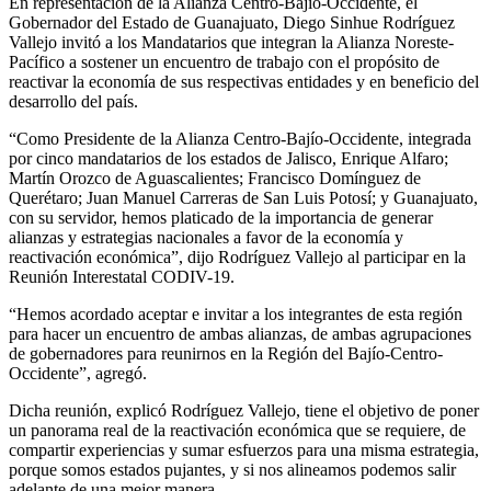
En representación de la Alianza Centro-Bajío-Occidente, el
Gobernador del Estado de Guanajuato, Diego Sinhue Rodríguez
Vallejo invitó a los Mandatarios que integran la Alianza Noreste-
Pacífico a sostener un encuentro de trabajo con el propósito de
reactivar la economía de sus respectivas entidades y en beneficio del
desarrollo del país.
“Como Presidente de la Alianza Centro-Bajío-Occidente, integrada
por cinco mandatarios de los estados de Jalisco, Enrique Alfaro;
Martín Orozco de Aguascalientes; Francisco Domínguez de
Querétaro; Juan Manuel Carreras de San Luis Potosí; y Guanajuato,
con su servidor, hemos platicado de la importancia de generar
alianzas y estrategias nacionales a favor de la economía y
reactivación económica”, dijo Rodríguez Vallejo al participar en la
Reunión Interestatal CODIV-19.
“Hemos acordado aceptar e invitar a los integrantes de esta región
para hacer un encuentro de ambas alianzas, de ambas agrupaciones
de gobernadores para reunirnos en la Región del Bajío-Centro-
Occidente”, agregó.
Dicha reunión, explicó Rodríguez Vallejo, tiene el objetivo de poner
un panorama real de la reactivación económica que se requiere, de
compartir experiencias y sumar esfuerzos para una misma estrategia,
porque somos estados pujantes, y si nos alineamos podemos salir
adelante de una mejor manera.