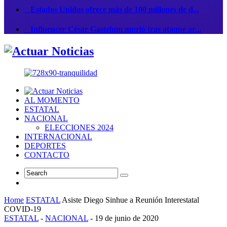
Estados Unidos ofrece más de 100 millones de d...
Influencer César Gastelum murió tras ataque ar...
AL MOMENTO
ESTATAL
NACIONAL
ELECCIONES 2024
INTERNACIONAL
DEPORTES
CONTACTO
Home
ESTATAL
Asiste Diego Sinhue a Reunión Interestatal
COVID-19
ESTATAL
-
NACIONAL
-
19 de junio de 2020