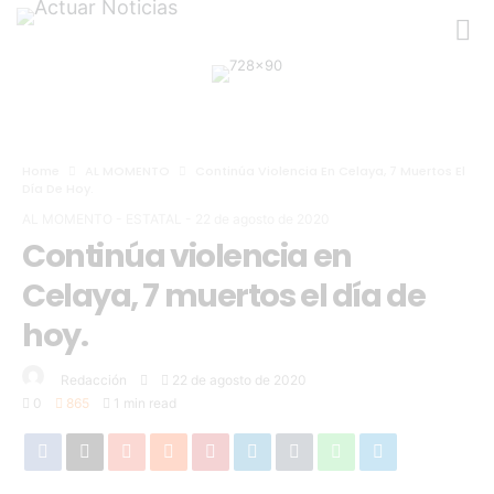
Home
AL MOMENTO
Continúa Violencia En Celaya, 7 Muertos El
Día De Hoy.
AL MOMENTO
-
ESTATAL
-
22 de agosto de 2020
Continúa violencia en
Celaya, 7 muertos el día de
hoy.
Redacción
22 de agosto de 2020
0
865
1 min read