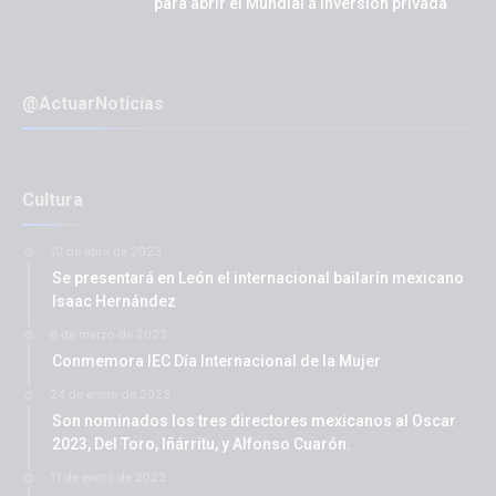
para abrir el Mundial a inversión privada
@ActuarNoticias
Cultura
10 de abril de 2023
Se presentará en León el internacional bailarín mexicano
Isaac Hernández
6 de marzo de 2023
Conmemora IEC Día Internacional de la Mujer
24 de enero de 2023
Son nominados los tres directores mexicanos al Oscar
2023, Del Toro, Iñárritu, y Alfonso Cuarón.
11 de enero de 2023