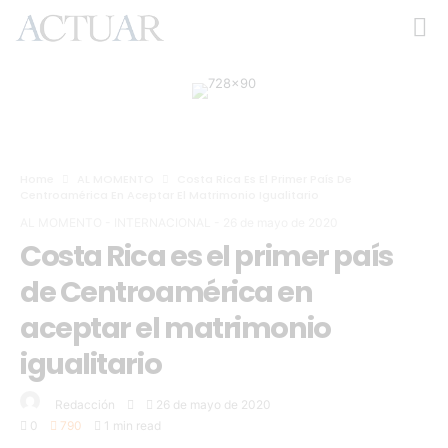
Home
AL MOMENTO
Costa Rica Es El Primer País De
Centroamérica En Aceptar El Matrimonio Igualitario
AL MOMENTO
-
INTERNACIONAL
-
26 de mayo de 2020
Costa Rica es el primer país
de Centroamérica en
aceptar el matrimonio
igualitario
Redacción
26 de mayo de 2020
0
790
1 min read