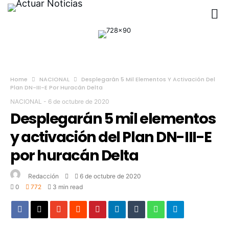
Home
NACIONAL
Desplegarán 5 Mil Elementos Y Activación Del
Plan DN-III-E Por Huracán Delta
NACIONAL
-
6 de octubre de 2020
Desplegarán 5 mil elementos
y activación del Plan DN-III-E
por huracán Delta
Redacción
6 de octubre de 2020
0
772
3 min read