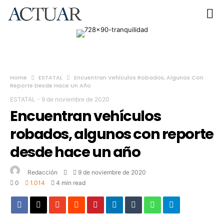
Home
ESTATAL
Encuentran Vehículos Robados, Algunos Con
Reporte Desde Hace Un Año
ESTATAL
-
9 de noviembre de 2020
Encuentran vehículos
robados, algunos con reporte
desde hace un año
Redacción
9 de noviembre de 2020
0
1.014
4 min read