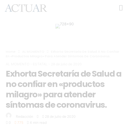
Home
AL MOMENTO
Exhorta Secretaría De Salud A No Confiar
En «productos Milagro» Para Atender Síntomas De Coronavirus.
AL MOMENTO
-
ESTATAL
-
28 de julio de 2020
Exhorta Secretaría de Salud a
no confiar en «productos
milagro» para atender
síntomas de coronavirus.
Redacción
28 de julio de 2020
0
775
4 min read