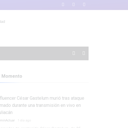
l Momento
nfluencer César Gastelum murió tras ataque
rmado durante una transmisión en vivo en
uliacán
minActuar
1 día ago