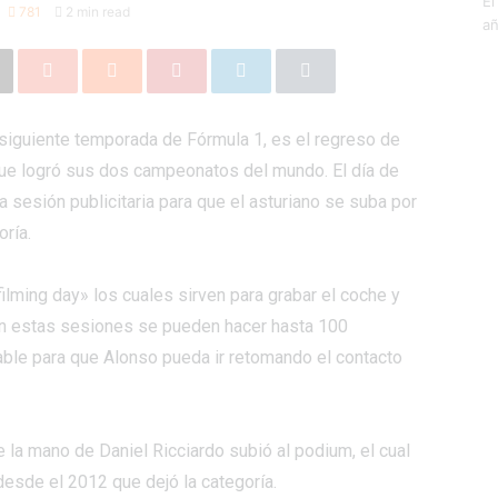
El
781
2 min read
añ
 siguiente temporada de Fórmula 1, es el regreso de
que logró sus dos campeonatos del mundo. El día de
a sesión publicitaria para que el asturiano se suba por
ría.
ilming day» los cuales sirven para grabar el coche y
 En estas sesiones se pueden hacer hasta 100
rable para que Alonso pueda ir retomando el contacto
 la mano de Daniel Ricciardo subió al podium, el cual
desde el 2012 que dejó la categoría.