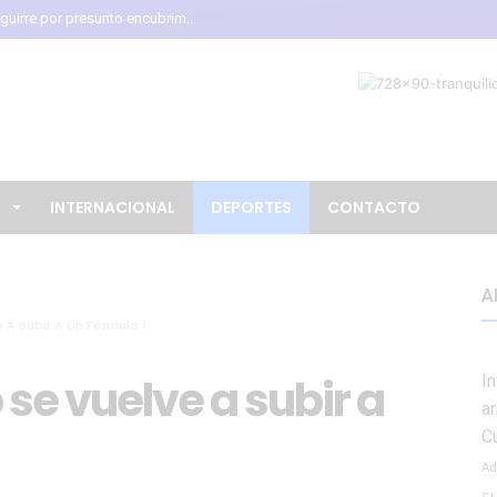
uirre por presunto encubrim...
i Infantino pese a crític...
la presidencia de la Asoci...
s de una cebra podría ayud...
entales para fortalecer la...
ballero Acosta asume la pre...
L
INTERNACIONAL
DEPORTES
CONTACTO
ce más de 100 millones de d...
telum murió tras ataque ar...
A
rza acciones para promover ...
 A Subir A Un Fórmula 1
ato reciben capacitación pa...
rta por erupción del volcá...
se vuelve a subir a
I
a
l del Globo 2026 reunirá ...
C
Ad