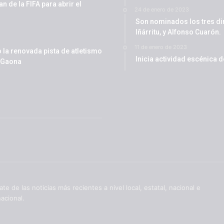
 de la FIFA para abrir el
24 de enero de 2023
Son nominados los tres di
Iñárritu, y Alfonso Cuarón.
11 de enero de 2023
la renovada pista de atletismo
Inicia actividad escénica 
 Gaona
ate de las noticias más recientes a nivel local, estatal, nacional e
nacional.