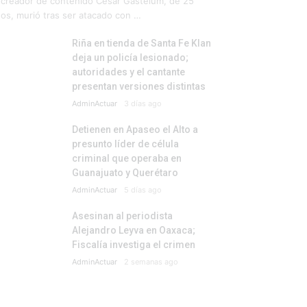
 creador de contenido César Gastelum, de 25
os, murió tras ser atacado con …
Riña en tienda de Santa Fe Klan
deja un policía lesionado;
autoridades y el cantante
presentan versiones distintas
AdminActuar
3 días ago
Detienen en Apaseo el Alto a
presunto líder de célula
criminal que operaba en
Guanajuato y Querétaro
AdminActuar
5 días ago
Asesinan al periodista
Alejandro Leyva en Oaxaca;
Fiscalía investiga el crimen
AdminActuar
2 semanas ago