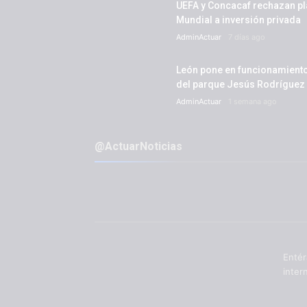
UEFA y Concacaf rechazan plan
Mundial a inversión privada
AdminActuar
7 días ago
León pone en funcionamiento 
del parque Jesús Rodríguez
AdminActuar
1 semana ago
@ActuarNoticias
Entér
inter