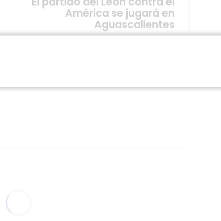
El partido del León contra el
América se jugará en
Aguascalientes