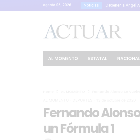
agosto 06, 2026
Noticias
Detienen a Ángel Ag
FIFA respalda a Giann
Libia Dennise asume 
Pintar rayas como la
Silao entrega 10 sem
Carlos Alejandro Ca
AL MOMENTO
ESTATAL
NACIONA
Estados Unidos ofre
Influencer César Gas
Libia Dennise refue
Home
AL MOMENTO
Fernando Alonso Se Vuelve
Policías de Guanaju
AL MOMENTO
-
DEPORTES
-
13 de octubre de 2020
Guatemala activa ale
Fernando Alonso 
Festival Internaciona
un Fórmula 1