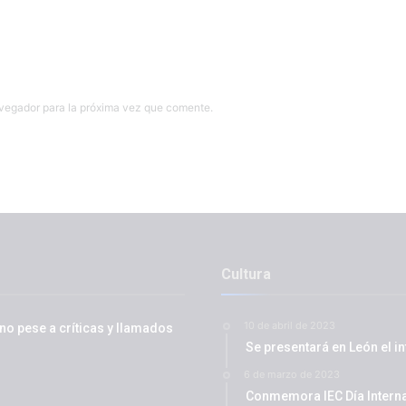
avegador para la próxima vez que comente.
Cultura
10 de abril de 2023
ino pese a críticas y llamados
Se presentará en León el i
6 de marzo de 2023
Conmemora IEC Día Interna