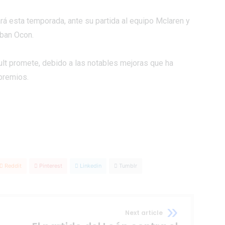
rá esta temporada, ante su partida al equipo Mclaren y
eban Ocon.
lt promete, debido a las notables mejoras que ha
premios.
Reddit
Pinterest
Linkedin
Tumblr
Next article