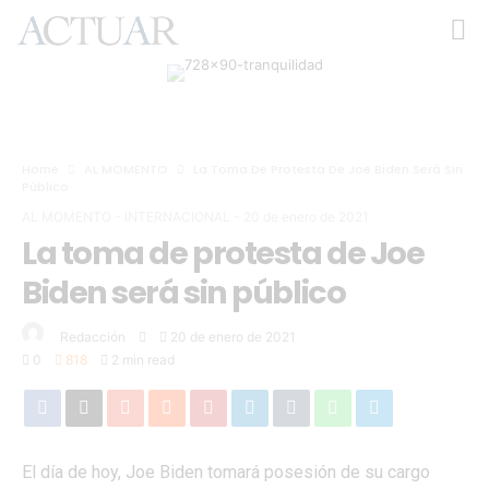
Home
AL MOMENTO
La Toma De Protesta De Joe Biden Será Sin
Público
AL MOMENTO
-
INTERNACIONAL
-
20 de enero de 2021
La toma de protesta de Joe
Biden será sin público
Redacción
20 de enero de 2021
0
818
2 min read
El día de hoy, Joe Biden tomará posesión de su cargo