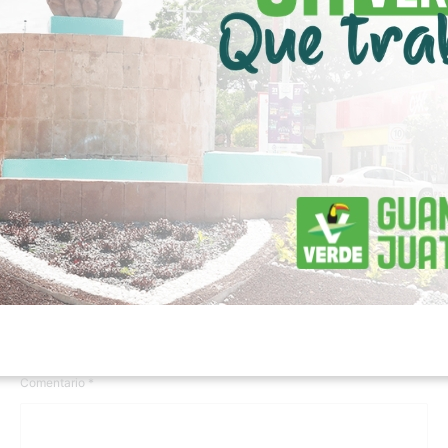
DEPORTES
60 minutos ago
0
56
FIFA respalda a Gianni Infantino pese a críticas y
llamados para que renuncie
Deja una respuesta
Tu dirección de correo electrónico no será publicada.
Los
campos obligatorios están marcados con
*
Comentario
*