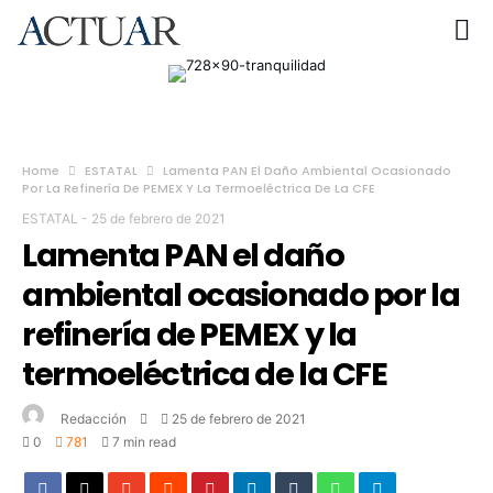
Home
ESTATAL
Lamenta PAN El Daño Ambiental Ocasionado
Por La Refinería De PEMEX Y La Termoeléctrica De La CFE
ESTATAL
-
25 de febrero de 2021
Lamenta PAN el daño
ambiental ocasionado por la
refinería de PEMEX y la
termoeléctrica de la CFE
Redacción
25 de febrero de 2021
0
781
7 min read