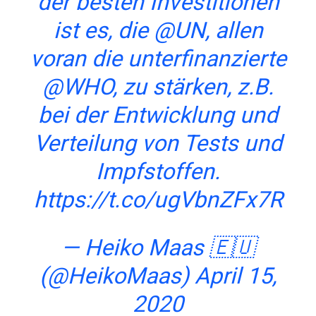
der besten Investitionen
ist es, die
@UN
, allen
voran die unterfinanzierte
@WHO
, zu stärken, z.B.
bei der Entwicklung und
Verteilung von Tests und
Impfstoffen.
https://t.co/ugVbnZFx7R
— Heiko Maas 🇪🇺
(@HeikoMaas)
April 15,
2020