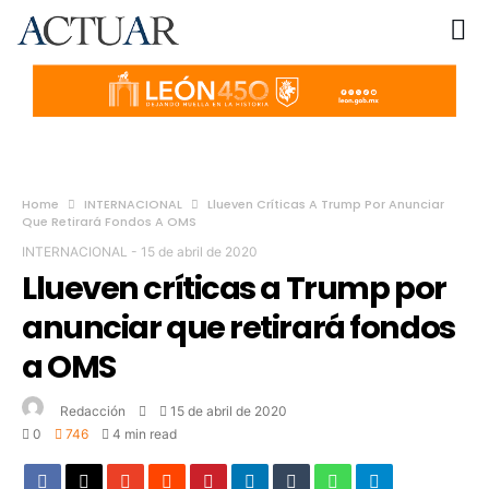
Home
INTERNACIONAL
Llueven Críticas A Trump Por Anunciar
Que Retirará Fondos A OMS
INTERNACIONAL
-
15 de abril de 2020
Llueven críticas a Trump por
anunciar que retirará fondos
a OMS
Redacción
15 de abril de 2020
0
746
4 min read