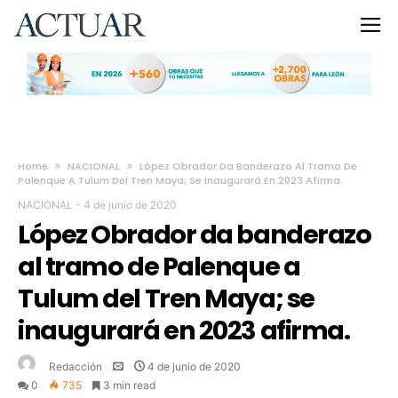
Home
NACIONAL
López Obrador Da Banderazo Al Tramo De
Palenque A Tulum Del Tren Maya; Se Inaugurará En 2023 Afirma.
NACIONAL
-
4 de junio de 2020
López Obrador da banderazo
al tramo de Palenque a
Tulum del Tren Maya; se
inaugurará en 2023 afirma.
Redacción
4 de junio de 2020
0
735
3 min read