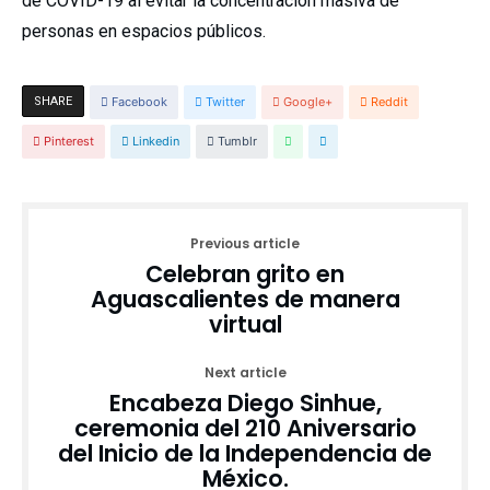
de COVID-19 al evitar la concentración masiva de
personas en espacios públicos.
SHARE
Facebook
Twitter
Google+
Reddit
Pinterest
Linkedin
Tumblr
Previous article
Celebran grito en
Aguascalientes de manera
virtual
Next article
Encabeza Diego Sinhue,
ceremonia del 210 Aniversario
del Inicio de la Independencia de
México.