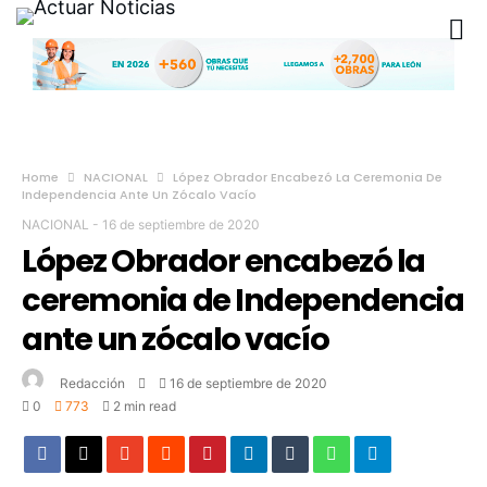
Home
NACIONAL
López Obrador Encabezó La Ceremonia De
Independencia Ante Un Zócalo Vacío
NACIONAL
-
16 de septiembre de 2020
López Obrador encabezó la
ceremonia de Independencia
ante un zócalo vacío
Redacción
16 de septiembre de 2020
0
773
2 min read