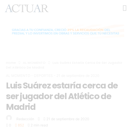
Home
AL MOMENTO
Luis Suárez Estaría Cerca De Ser Jugador
Del Atlético De Madrid
AL MOMENTO
-
DEPORTES
-
21 de septiembre de 2020
Luis Suárez estaría cerca de
ser jugador del Atlético de
Madrid
Redacción
21 de septiembre de 2020
0
852
2 min read