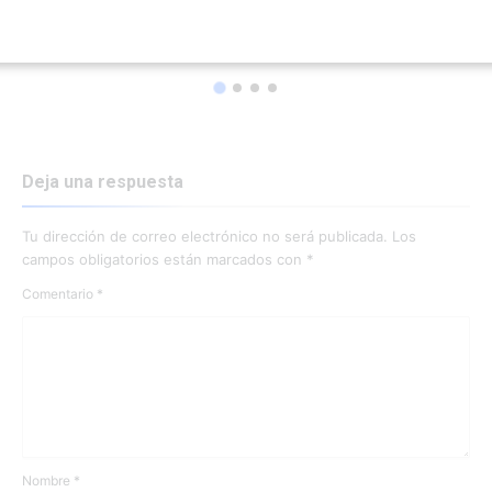
México y Perú dejan atrás la ruptura: restablecen
relaciones y avanzan hacia la reapertura de embajadas.
Deja una respuesta
Tu dirección de correo electrónico no será publicada.
Los
campos obligatorios están marcados con
*
Comentario
*
Nombre
*