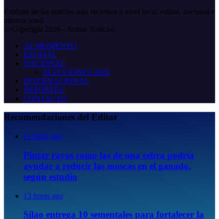
Entérate de las noticias más recientes a nivel local, estatal, nacional e
internacional.
© Copyright 2026 - Actuar Noticias
AL MOMENTO
ESTATAL
NACIONAL
ELECCIONES 2024
INTERNACIONAL
DEPORTES
CONTACTO
Recomendaciones del Editor
11 horas ago
Pintar rayas como las de una cebra podría
ayudar a reducir las moscas en el ganado,
según estudio
13 horas ago
Silao entrega 10 sementales para fortalecer la