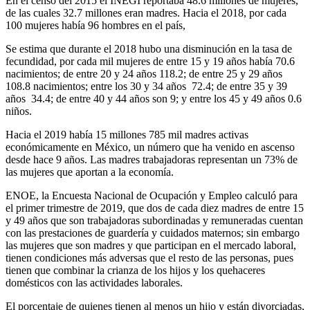
En el censo del 2015 el INEGI reportaba 48.6 millones de mujeres,
de las cuales 32.7 millones eran madres. Hacia el 2018, por cada
100 mujeres había 96 hombres en el país,
Se estima que durante el 2018 hubo una disminución en la tasa de
fecundidad, por cada mil mujeres de entre 15 y 19 años había 70.6
nacimientos; de entre 20 y 24 años 118.2; de entre 25 y 29 años
108.8 nacimientos; entre los 30 y 34 años 72.4; de entre 35 y 39
años 34.4; de entre 40 y 44 años son 9; y entre los 45 y 49 años 0.6
niños.
Hacia el 2019 había 15 millones 785 mil madres activas
económicamente en México, un número que ha venido en ascenso
desde hace 9 años. Las madres trabajadoras representan un 73% de
las mujeres que aportan a la economía.
ENOE, la Encuesta Nacional de Ocupación y Empleo calculó para
el primer trimestre de 2019, que dos de cada diez madres de entre 15
y 49 años que son trabajadoras subordinadas y remuneradas cuentan
con las prestaciones de guardería y cuidados maternos; sin embargo
las mujeres que son madres y que participan en el mercado laboral,
tienen condiciones más adversas que el resto de las personas, pues
tienen que combinar la crianza de los hijos y los quehaceres
domésticos con las actividades laborales.
El porcentaje de quienes tienen al menos un hijo y están divorciadas,