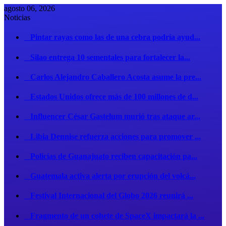
agosto 06, 2026
Noticias
Pintar rayas como las de una cebra podría ayud...
Silao entrega 10 sementales para fortalecer la...
Carlos Alejandro Caballero Acosta asume la pre...
Estados Unidos ofrece más de 100 millones de d...
Influencer César Gastelum murió tras ataque ar...
Libia Dennise refuerza acciones para promover ...
Policías de Guanajuato reciben capacitación pa...
Guatemala activa alerta por erupción del volcá...
Festival Internacional del Globo 2026 reunirá ...
Fragmento de un cohete de SpaceX impactará la ...