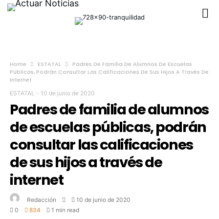
Home
ESTATAL
Padres De Familia De Alumnos De Escuelas
Públicas, Podrán Consultar Las Calificaciones De Sus Hijos A Través De
Internet
ESTATAL
-
10 de junio de 2020
Padres de familia de alumnos
de escuelas públicas, podrán
consultar las calificaciones
de sus hijos a través de
internet
Redacción
10 de junio de 2020
0
834
1 min read