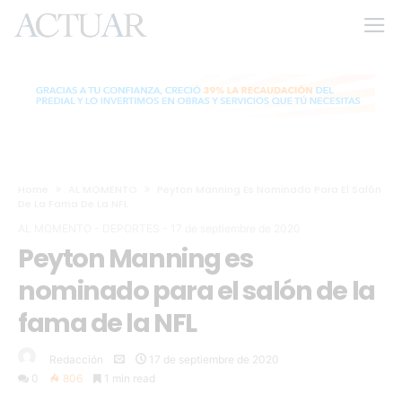
Home
AL MOMENTO
Peyton Manning Es Nominado Para El Salón
De La Fama De La NFL
AL MOMENTO
-
DEPORTES
-
17 de septiembre de 2020
Peyton Manning es
nominado para el salón de la
fama de la NFL
Redacción
17 de septiembre de 2020
0
806
1 min read