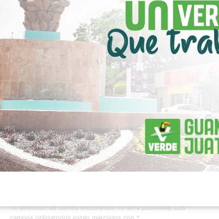
ESTATAL
16 horas ago
0
43
Sentencian a 28 años y medio de prisión a “El Patrañas”
por homicidio en Irapuato.
Deja una respuesta
Tu dirección de correo electrónico no será publicada.
Los
campos obligatorios están marcados con
*