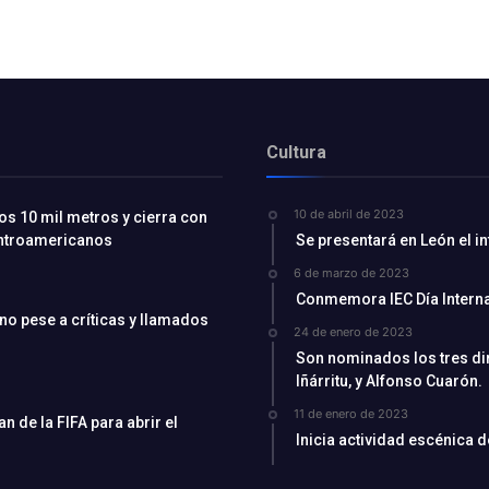
Cultura
10 de abril de 2023
os 10 mil metros y cierra con
entroamericanos
Se presentará en León el i
6 de marzo de 2023
Conmemora IEC Día Interna
ino pese a críticas y llamados
24 de enero de 2023
Son nominados los tres di
Iñárritu, y Alfonso Cuarón.
11 de enero de 2023
 de la FIFA para abrir el
Inicia actividad escénica 