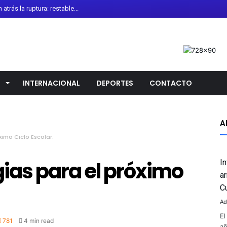
trás la ruptura: restable...
de Diarrea Explosiva en Méx...
onoce colaboración de Gobier...
 de León recibe torneo int...
calendario escolar 2026-20...
L
INTERNACIONAL
DEPORTES
CONTACTO
sladado al Altiplano; FGR ...
 oro en los 10 mil metros ...
o “desagradables” las negoc...
A
ximo Ciclo Escolar.
no Antiguo de Guanajuato ce...
uirre por presunto encubrim...
ias para el próximo
I
i Infantino pese a crític...
a
la presidencia de la Asoci...
C
Ad
El
781
4 min read
añ