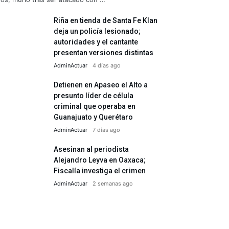
Riña en tienda de Santa Fe Klan
deja un policía lesionado;
autoridades y el cantante
presentan versiones distintas
AdminActuar
4 días ago
Detienen en Apaseo el Alto a
presunto líder de célula
criminal que operaba en
Guanajuato y Querétaro
AdminActuar
7 días ago
Asesinan al periodista
Alejandro Leyva en Oaxaca;
Fiscalía investiga el crimen
AdminActuar
2 semanas ago