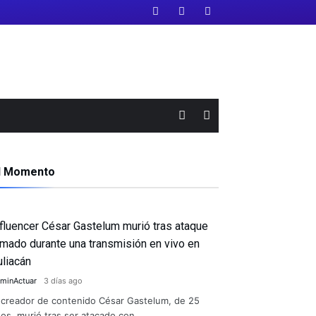
l Momento
nfluencer César Gastelum murió tras ataque
rmado durante una transmisión en vivo en
uliacán
minActuar
3 días ago
 creador de contenido César Gastelum, de 25
os, murió tras ser atacado con …