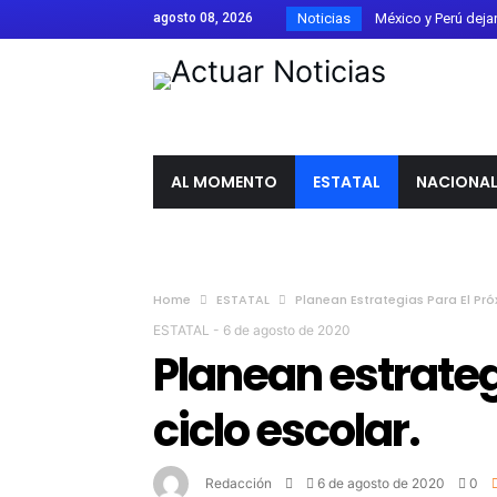
agosto 08, 2026
Noticias
México y Perú dejan a
Confirman 33 casos 
Estados Unidos rec
Parque Metropolitano
Guanajuato firma el 
AL MOMENTO
ESTATAL
NACIONA
Ángel Aguirre es tra
Laura Galván gana el
Canadá califica com
Home
ESTATAL
Planean Estrategias Para El Pró
El Festival de Órga
ESTATAL
-
6 de agosto de 2020
Detienen a Ángel Ag
Planean estrateg
FIFA respalda a Giann
ciclo escolar.
Libia Dennise asume 
Redacción
6 de agosto de 2020
0