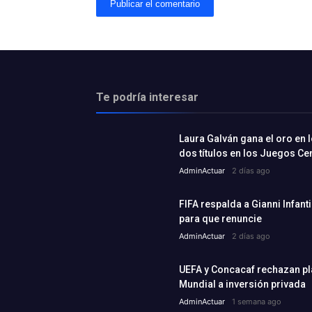
Te podría interesar
Laura Galván gana el oro en l
dos títulos en los Juegos C
AdminActuar
2 días ago
FIFA respalda a Gianni Infant
para que renuncie
AdminActuar
2 días ago
UEFA y Concacaf rechazan plan
Mundial a inversión privada
AdminActuar
1 semana ago