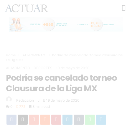
Home
AL MOMENTO
Podría Se Cancelado Torneo Clausura De
La Liga MX
AL MOMENTO
-
DEPORTES
-
19 de mayo de 2020
Podría se cancelado torneo
Clausura de la Liga MX
Redacción
19 de mayo de 2020
0
772
3 min read