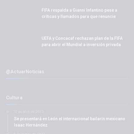
FIFA respalda a Gianni Infantino pese a
críticas y llamados para que renuncie
UEFA y Concacaf rechazan plan de la FIFA
para abrir el Mundial a inversión privada
@ActuarNoticias
Cultura
10 de abril de 2023
Se presentará en León el internacional bailarín mexicano
Isaac Hernández
6 de marzo de 2023