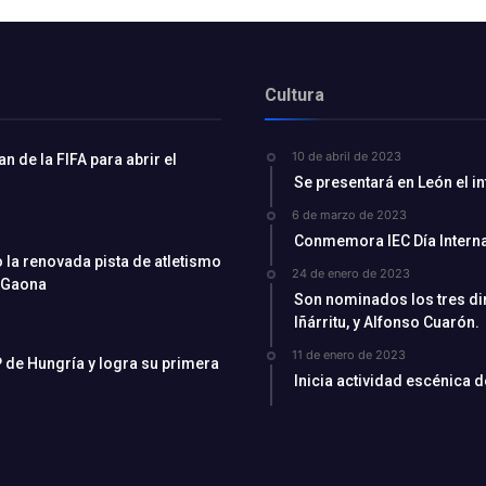
Cultura
10 de abril de 2023
 de la FIFA para abrir el
Se presentará en León el i
6 de marzo de 2023
Conmemora IEC Día Interna
la renovada pista de atletismo
24 de enero de 2023
 Gaona
Son nominados los tres di
Iñárritu, y Alfonso Cuarón.
11 de enero de 2023
 de Hungría y logra su primera
Inicia actividad escénica 