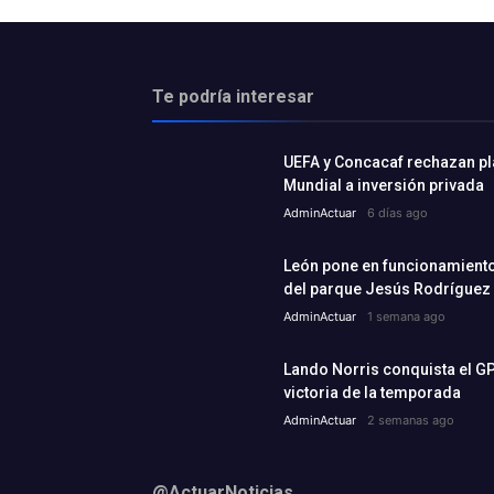
Te podría interesar
UEFA y Concacaf rechazan plan
Mundial a inversión privada
AdminActuar
6 días ago
León pone en funcionamiento 
del parque Jesús Rodríguez
AdminActuar
1 semana ago
Lando Norris conquista el GP
victoria de la temporada
AdminActuar
2 semanas ago
@ActuarNoticias