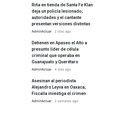
Riña en tienda de Santa Fe Klan
deja un policía lesionado;
autoridades y el cantante
presentan versiones distintas
AdminActuar
2 días ago
Detienen en Apaseo el Alto a
presunto líder de célula
criminal que operaba en
Guanajuato y Querétaro
AdminActuar
4 días ago
Asesinan al periodista
Alejandro Leyva en Oaxaca;
Fiscalía investiga el crimen
AdminActuar
2 semanas ago