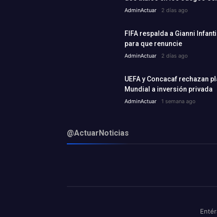
AdminActuar
2 días ago
FIFA respalda a Gianni Infant
para que renuncie
AdminActuar
2 días ago
UEFA y Concacaf rechazan plan
Mundial a inversión privada
AdminActuar
1 semana ago
@ActuarNoticias
Entér