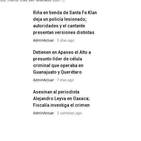
Riña en tienda de Santa Fe Klan
deja un policía lesionado;
autoridades y el cantante
presentan versiones distintas
AdminActuar
5 días ago
Detienen en Apaseo el Alto a
presunto líder de célula
criminal que operaba en
Guanajuato y Querétaro
AdminActuar
7 días ago
Asesinan al periodista
Alejandro Leyva en Oaxaca;
Fiscalía investiga el crimen
AdminActuar
2 semanas ago