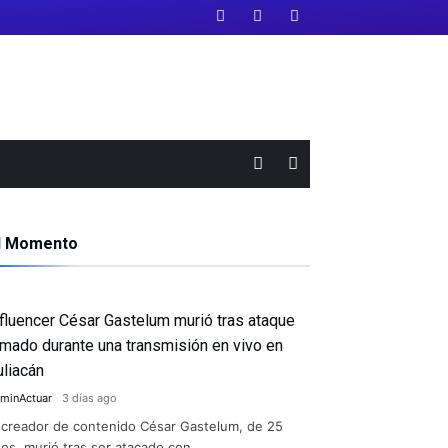
l Momento
nfluencer César Gastelum murió tras ataque
rmado durante una transmisión en vivo en
uliacán
minActuar
3 días ago
 creador de contenido César Gastelum, de 25
os, murió tras ser atacado con …