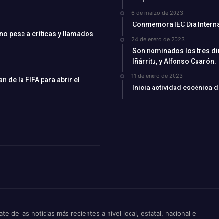
6 de marzo de 2023
Conmemora IEC Día Interna
ino pese a críticas y llamados
24 de enero de 2023
Son nominados los tres di
Iñárritu, y Alfonso Cuarón.
11 de enero de 2023
 de la FIFA para abrir el
Inicia actividad escénica 
ate de las noticias más recientes a nivel local, estatal, nacional e