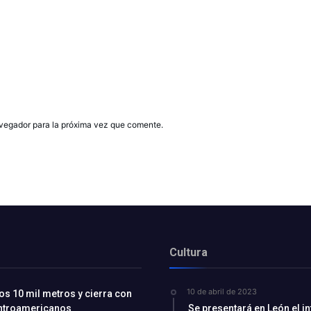
avegador para la próxima vez que comente.
Cultura
10 de abril de 2023
os 10 mil metros y cierra con
entroamericanos
Se presentará en León el i