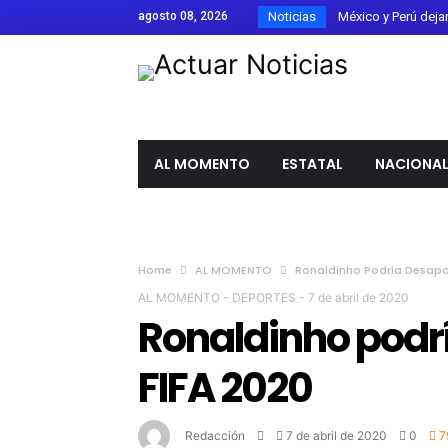
agosto 08, 2026
Noticias
México y Perú dejan a
Confirman 33 casos 
Estados Unidos rec
Parque Metropolitano
Guanajuato firma el 
AL MOMENTO
ESTATAL
NACIONA
Ángel Aguirre es tra
Laura Galván gana el
Canadá califica com
Home
AL MOMENTO
Ronaldinho Podría Desapar
El Festival de Órga
AL MOMENTO
-
DEPORTES
-
7 de abril de 2020
Detienen a Ángel Ag
Ronaldinho podr
FIFA respalda a Giann
FIFA 2020
Libia Dennise asume 
Redacción
7 de abril de 2020
0
7