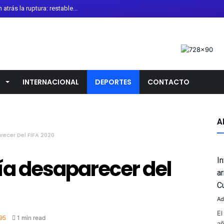
trás la ruptura: restable...
de Diarrea Explosiva en Méx...
onoce colaboración de Gobier...
 de León recibe torneo int...
calendario escolar 2026-20...
L
INTERNACIONAL
DEPORTES
CONTACTO
sladado al Altiplano; FGR ...
 oro en los 10 mil metros ...
o “desagradables” las negoc...
A
ecer Del FIFA 2020
no Antiguo de Guanajuato ce...
uirre por presunto encubrim...
ía desaparecer del
I
i Infantino pese a crític...
a
la presidencia de la Asoci...
C
Ad
El
95
1 min read
añ