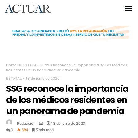
Home
ESTATAL
SSG Reconoce La Importancia De Los Médicos
Residentes En Un Panorama De Pandemia
ESTATAL
-
13 de junio de 2020
SSG reconoce la importancia
de los médicos residentes en
un panorama de pandemia
Redacción
13 de junio de 2020
0
684
5 min read