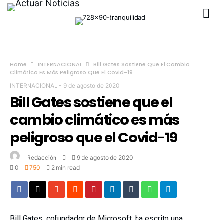
Home
INTERNACIONAL
Bill Gates Sostiene Que El Cambio
Climático Es Más Peligroso Que El Covid-19
INTERNACIONAL
-
9 de agosto de 2020
Bill Gates sostiene que el
cambio climático es más
peligroso que el Covid-19
Redacción
9 de agosto de 2020
0
750
2 min read
Bill Gates, cofundador de Microsoft, ha escrito una