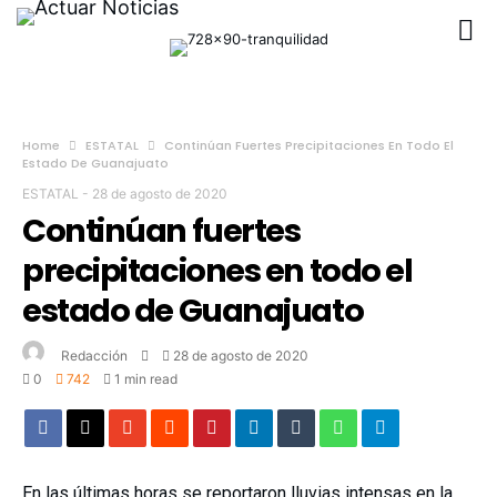
Home
ESTATAL
Continúan Fuertes Precipitaciones En Todo El
Estado De Guanajuato
ESTATAL
-
28 de agosto de 2020
Continúan fuertes
precipitaciones en todo el
estado de Guanajuato
Redacción
28 de agosto de 2020
0
742
1 min read
En las últimas horas se reportaron lluvias intensas en la