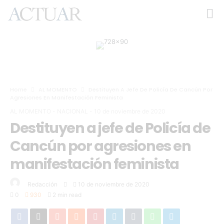
Home
AL MOMENTO
Destituyen A Jefe De Policía De Cancún Por
Agresiones En Manifestación Feminista
AL MOMENTO
-
NACIONAL
-
10 de noviembre de 2020
Destituyen a jefe de Policía de
Cancún por agresiones en
manifestación feminista
Redacción
10 de noviembre de 2020
0
930
2 min read