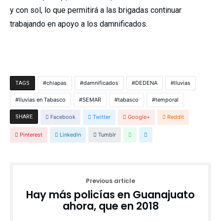
y con sol, lo que permitirá a las brigadas continuar
trabajando en apoyo a los damnificados.
chiapas
damnificados
DEDENA
lluvias
TAGS
lluvias en Tabasco
SEMAR
tabasco
temporal
SHARE
Facebook
Twitter
Google+
Reddit
Pinterest
Linkedin
Tumblr
Previous article
Hay más policías en Guanajuato
ahora, que en 2018