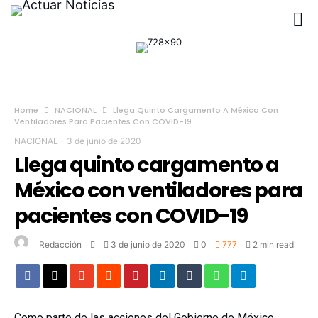
Home
NACIONAL
Llega Quinto Cargamento A México Con
Ventiladores Para Pacientes Con COVID-19
NACIONAL
-
3 de junio de 2020
Llega quinto cargamento a
México con ventiladores para
pacientes con COVID-19
Redacción
3 de junio de 2020
0
777
2 min read
Como parte de las acciones del Gobierno de México