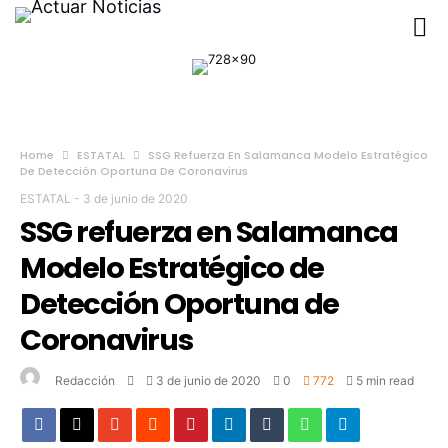
Home
ESTATAL
SSG Refuerza En Salamanca Modelo Estratégico
De Detección Oportuna De Coronavirus
ESTATAL
-
3 de junio de 2020
SSG refuerza en Salamanca
Modelo Estratégico de
Detección Oportuna de
Coronavirus
Redacción
3 de junio de 2020
0
772
5 min read