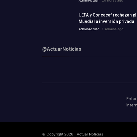
AdminActuar
20 horas ago
UEFA y Concacaf rechazan plan
Mundial a inversión privada
AdminActuar
1 semana ago
@ActuarNoticias
Entér
inter
© Copyright 2026 - Actuar Noticias