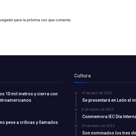
avegador para la próxima vez que comente.
Cultura
10 de abril de 2023
os 10 mil metros y cierra con
entroamericanos
Se presentará en León el i
6 de marzo de 2023
Conmemora IEC Día Interna
ino pese a críticas y llamados
24 de enero de 2023
Son nominados los tres di