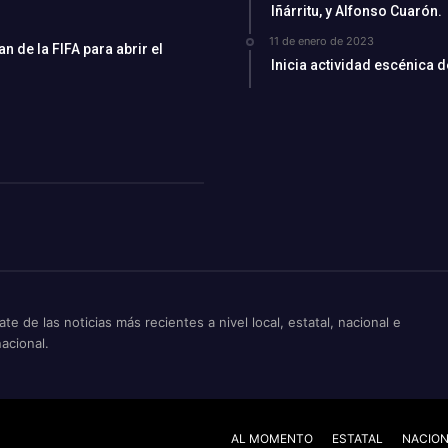
Iñárritu, y Alfonso Cuarón.
11 de enero de 2023
 de la FIFA para abrir el
Inicia actividad escénica 
ate de las noticias más recientes a nivel local, estatal, nacional e
nacional.
AL MOMENTO
ESTATAL
NACIO