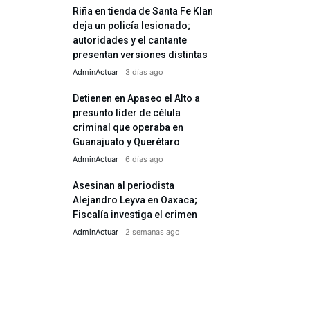
Riña en tienda de Santa Fe Klan
deja un policía lesionado;
autoridades y el cantante
presentan versiones distintas
AdminActuar
3 días ago
Detienen en Apaseo el Alto a
presunto líder de célula
criminal que operaba en
Guanajuato y Querétaro
AdminActuar
6 días ago
Asesinan al periodista
Alejandro Leyva en Oaxaca;
Fiscalía investiga el crimen
AdminActuar
2 semanas ago