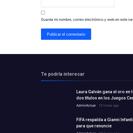
Guarda mi nombre, correo electrónico y web en este n
Te podría interesar
Laura Galván gana el oro en l
dos títulos en los Juegos C
AdminActuar
13 horas ago
FIFA respalda a Gianni Infant
para que renuncie